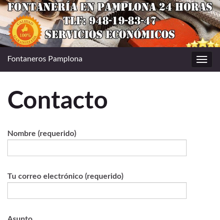
Fontaneros Pamplona
Alter
la
nave
Contacto
Nombre (requerido)
Tu correo electrónico (requerido)
Asunto