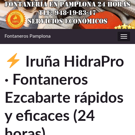
Fontaneros Pamplona
Alter
la
nave
Iruña HidraPro
· Fontaneros
Ezcabarte rápidos
y eficaces (24
horas)