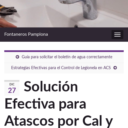
Fontaneros Pamplona
Alter
la
nave
Guía para solicitar el boletín de agua correctamente
Estrategias Efectivas para el Control de Legionela en ACS
Solución
DIC
27
Efectiva para
Atascos por Cal y